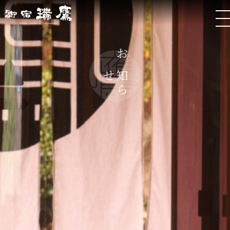
お
ら
知
せ