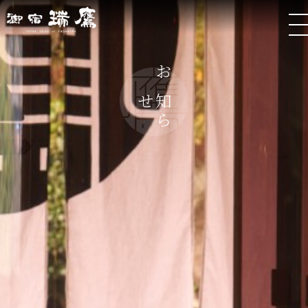
お
ら
知
せ