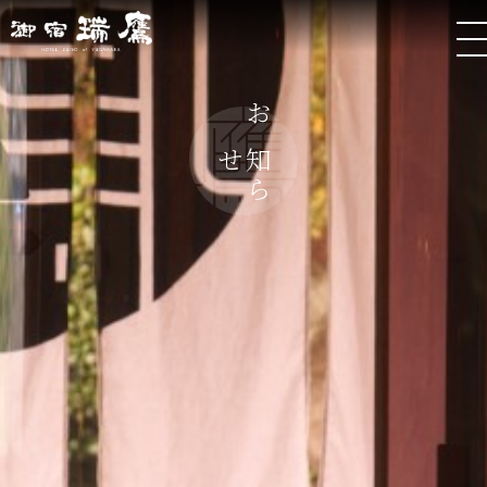
お
ら
知
せ