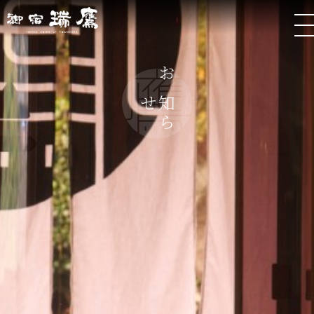
お
ら
知
せ