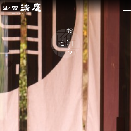
お
ら
知
せ