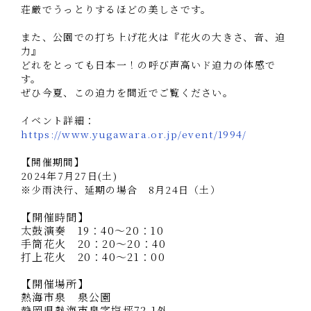
荘厳でうっとりするほどの美しさです。
また、公園での打ち上げ花火は『花火の大きさ、音、迫
力』
どれをとっても日本一！の呼び声高いド迫力の体感で
す。
ぜひ今夏、この迫力を間近でご覧ください。
イベント詳細：
https://www.yugawara.or.jp/event/1994/
【開催期間】
2024年7月27日(土)
※少雨決行、延期の場合 8月24日（土）
【開催時間】
太鼓演奏 19：40～20：10
手筒花火 20：20～20：40
打上花火 20：40～21：00
【開催場所】
熱海市泉 泉公園
静岡県熱海市泉字塩坪72-1外