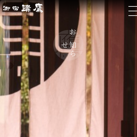
お
ら
知
せ