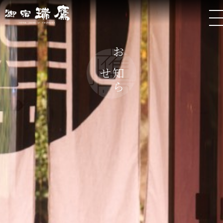
お
ら
知
せ