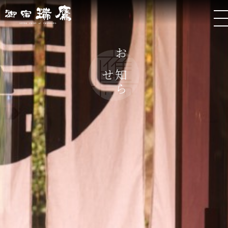
お
ら
知
せ