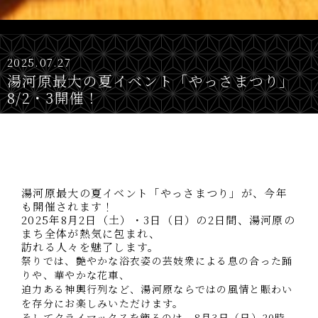
2025.07.27
湯河原最大の夏イベント「やっさまつり」
8/2・3開催！
湯河原やっさまつり＆温泉ステイ
湯河原最大の夏イベント「やっさまつり」が、今年
も開催されます！
2025年8月2日（土）・3日（日）の2日間、湯河原の
まち全体が熱気に包まれ、
訪れる人々を魅了します。
祭りでは、艶やかな浴衣姿の芸妓衆による息の合った踊
りや、華やかな花車、
迫力ある神輿行列など、湯河原ならではの風情と賑わい
を存分にお楽しみいただけます。
そしてクライマックスを飾るのは、8月3日（日）20時