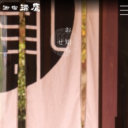
お
ら
知
せ