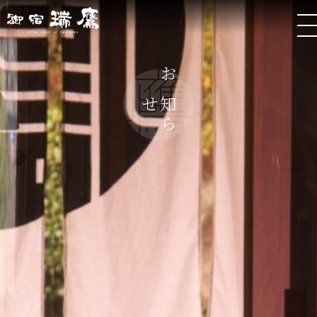
お
ら
知
せ