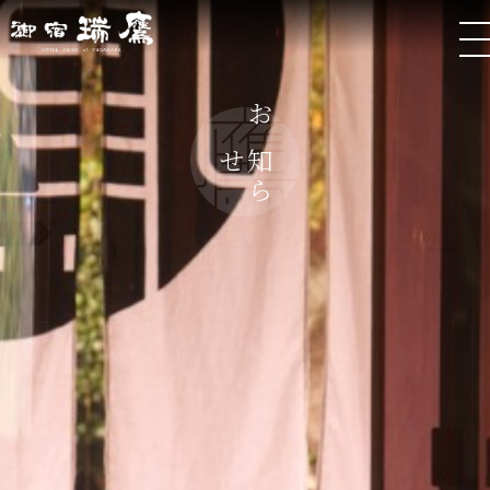
お
ら
知
せ