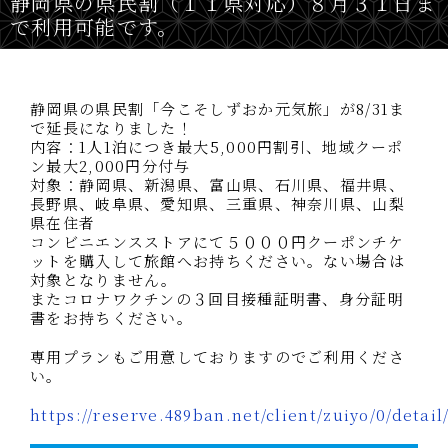
静岡県の県民割（１１県対応）８月３１日ま
で利用可能です。
静岡県の県民割「今こそしずおか元気旅」が8/31ま
で延長になりました！
内容：1人1泊につき最大5,000円割引、地域クーポ
ン最大2,000円分付与
対象：静岡県、新潟県、富山県、石川県、福井県、
長野県、岐阜県、愛知県、三重県、神奈川県、山梨
県在住者
コンビニエンスストアにて５０００円クーポンチケ
ットを購入して旅館へお持ちください。ない場合は
対象となりません。
またコロナワクチンの３回目接種証明書、身分証明
書をお持ちください。
専用プランもご用意しておりますのでご利用くださ
い。
https://reserve.489ban.net/client/zuiyo/0/detail