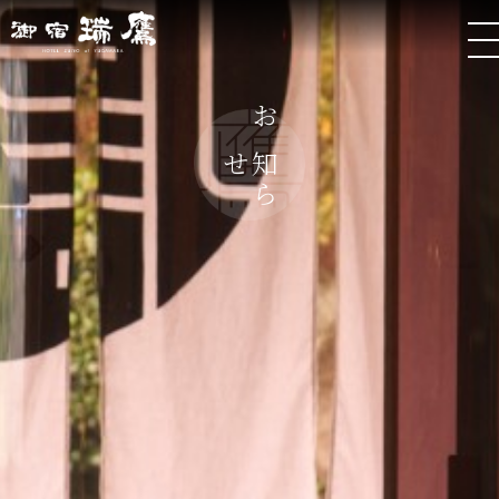
お
ら
知
せ