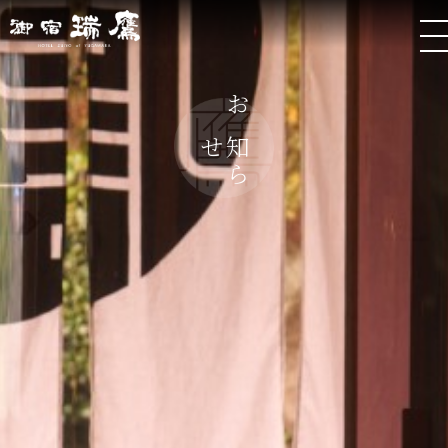
お
ら
知
せ