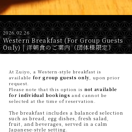
2026.02.26
Western Breakfast (For Group Guests
Only) | 洋朝食のご案内（団体様限定）
At Zuiyo, a Western-style breakfast is
available
for group guests only
, upon prior
request.
Please note that this option is
not available
for individual bookings
and cannot be
selected at the time of reservation.
The breakfast includes a balanced selection
such as bread, egg dishes, fresh salad,
fruit, and beverages, served in a calm
Japanese-style setting.