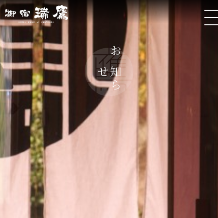
お
ら
知
せ