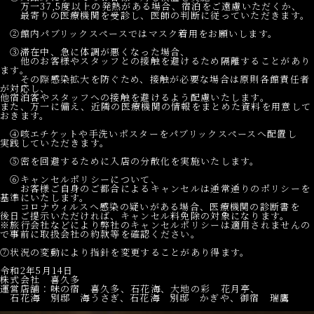
万一37,5度以上の発熱がある場合、宿泊をご遠慮いただくか、
最寄りの医療機関を受診し、医師の判断に従っていただきます。
②館内パブリックスペースではマスク着用をお願いします。
③滞在中、急に体調が悪くなった場合、
他のお客様やスタッフとの接触を避けるため隔離することがあり
ます。
その際感染拡大を防ぐため、接触が必要な場合は原則各館責任者
が対応し、
他宿泊客やスタッフへの接触を避けるよう配慮いたします。
また、万一に備え、近隣の医療機関の情報をまとめた資料を用意して
おきます。
④咳エチケットや手洗いポスターをパブリックスペースへ配置し
実践していただきます。
⑤密を回避するために入店の分散化を実施いたします。
⑥キャンセルポリシーについて、
お客様ご自身のご都合によるキャンセルは通常通りのポリシーを
基準にいたします。
コロナウィルスへ感染の疑いがある場合、医療機関の診断書を
後日ご提示いただければ、キャンセル料免除の対象になります。
※旅行会社などにより弊社のキャンセルポリシーは適用されませんの
で事前に取扱会社の約款等を確認ください。
⑦状況の変動により指針を変更することがあり得ます。
令和2年5月14日
株式会社 喜久多
運営店舗：味の宿 喜久多、石花海、大地の彩 花月亭、
石花海 別邸 海うさぎ、石花海 別邸 かぎや、御宿 瑞鷹