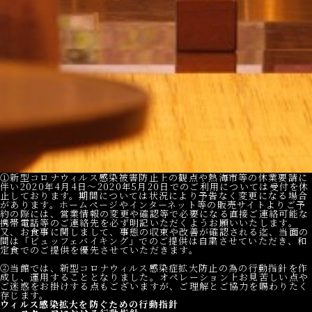
①新型コロナウィルス感染被害防止上の観点や熱海市等の休業要請に
伴い2020年4月4日～2020年5月20日でのご利用については受付を休
止しております。期間については状況により予告なく変更になる場合
があります。ホームページやインターネット等の販売サイトよりご予
約の際には、営業情報の変更や確認等で必要になる直接ご連絡可能な
携帯電話等のご連絡先を必ず明記いただくようお願いいたします。
又、お食事に関しまして、事態の収束や改善が確認される迄、当面の
間は「ビュッフェバイキング」でのご提供は自粛させていただき、和
定食でのご提供を優先させていただきます。
②当館では、新型コロナウィルス感染症拡大防止の為の行動指針を作
成し、運用することとなりました。オペレーション上お見苦しい点や
ご迷惑をお掛けする点もございますが、ご理解とご協力を賜わりたく
存じます。
ウィルス感染拡大を防ぐための行動指針