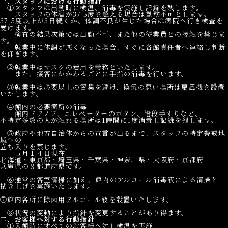
一、スタッフにおける行動指針
①スタッフは出勤時に検温、消毒を実施し記録を残します。
スタッフの体温が37.5度を超える場合は勤務不可とします。
37,5度以上が3日続くか、体調不良が生じた場合は病院へ行き検査を
受けます。
検査の結果次第では出勤不可、また他の従業員との接触を禁じま
す。
就業中に体調が悪くなった場合、すぐに各館責任者へ連絡し判断
を仰ぎます。
②就業中はマスクの着用を義務といたします。
また、接客にかかわるごとに手指の消毒を行います。
③就業中は必要以上の密集を避け、換気の悪い場所は扇風機を設置
いたします。
④館内の必要箇所の消毒
館内ドアノブ、エレベーターのボタン、階段手すりなど、
不特定多数の人が触れる場所は1時間に1度消毒し記録を残します。
⑤政府や地方自治体からの宣言が出るまで、スタッフの特定警戒地
域への
立ち入りを禁じます。
５月１４日現在
北海道・東京都・埼玉県・千葉県・神奈川県・大阪府・京都府
兵庫県の８都道府県です。
⑥通常の客室清掃に加え、館内のアルコール消毒液による清掃と
拭き上げを実施いたします。
⑦館内各所に除菌用アルコール液を設置いたします。
⑧状況の変動により指針を変更することがあり得ます。
二、お客様へ対する行動指針
①入館時にすべてのお客様へ対し検温を実施