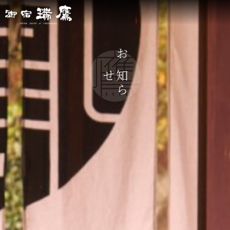
お
ら
知
せ